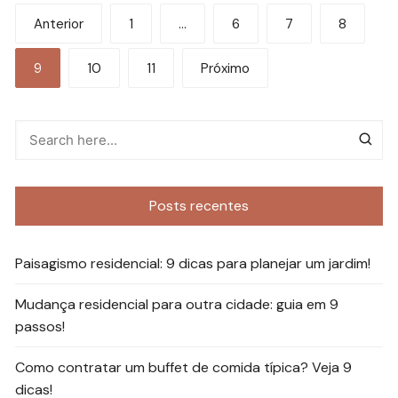
Paginação
Anterior
1
…
6
7
8
de
9
10
11
Próximo
posts
Posts recentes
Paisagismo residencial: 9 dicas para planejar um jardim!
Mudança residencial para outra cidade: guia em 9
passos!
Como contratar um buffet de comida típica? Veja 9
dicas!