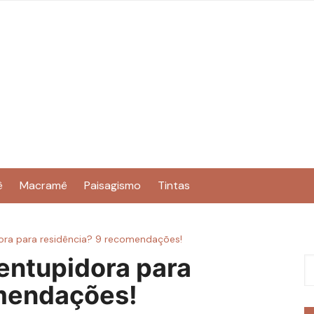
ê
Macramê
Paisagismo
Tintas
ra para residência? 9 recomendações!
entupidora para
omendações!