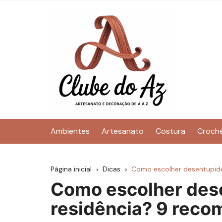
Ir
para
o
conteúdo
Ambientes
Artesanato
Costura
Croch
Página inicial
Dicas
Como escolher desentupido
Como escolher des
residência? 9 rec