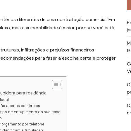
ritérios diferentes de uma contratação comercial. Em
P
exo, mas a vulnerabilidade é maior porque você está
ja
M
turais, infiltrações e prejuízos financeiros
9
9 recomendações para fazer a escolha certa e proteger
C
Ve
O
p
pidora para residência
local
O
, não apenas comércios
 tipo de entupimento da sua casa
n
o
 orçamento por telefone
o danificam a tubulação