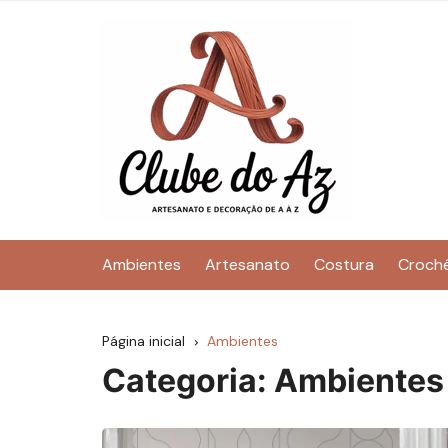
Ir
para
o
conteúdo
Ambientes
Artesanato
Costura
Croch
Página inicial
Ambientes
Categoria:
Ambientes