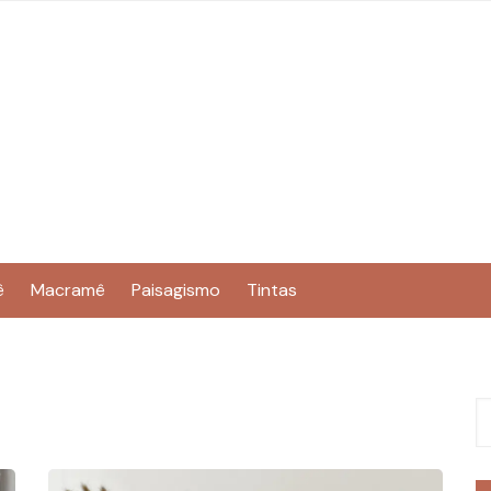
ê
Macramê
Paisagismo
Tintas