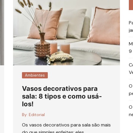
P
ja
M
9
C
Ve
Ambientes
O
Vasos decorativos para
p
sala: 8 tipos e como usá-
los!
O
n
By:
Editorial
Os vasos decorativos para sala são mais
do que simples enfeites: eles