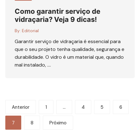
Como garantir serviço de
vidraçaria? Veja 9 dicas!
By:
Editorial
Garantir serviço de vidraçaria é essencial para
que o seu projeto tenha qualidade, segurança e
durabilidade. O vidro é um material que, quando
mal instalado, ….
Paginação
Anterior
1
…
4
5
6
de
7
8
Próximo
posts