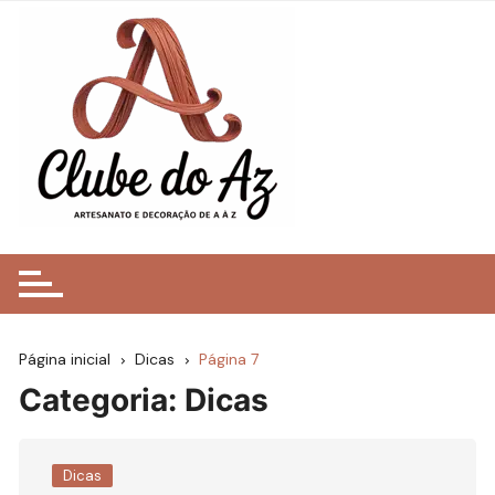
Ir
para
o
conteúdo
Página inicial
Dicas
Página 7
Categoria:
Dicas
Dicas