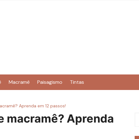
ê
Macramê
Paisagismo
Tintas
acramê? Aprenda em 12 passos!
de macramê? Aprenda