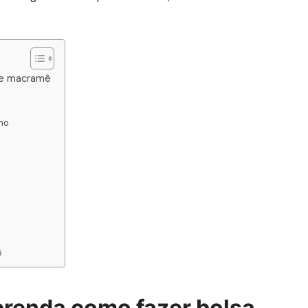
 de macramê
lho
ê
prenda como fazer bolsa