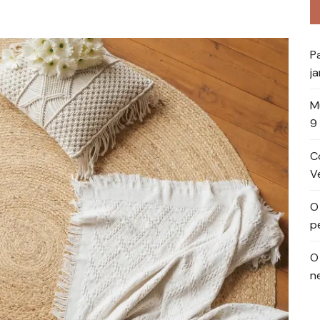
P
ja
M
9
C
Ve
O
p
O
n