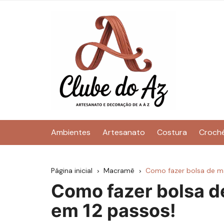
Ir
para
o
conteúdo
Ambientes
Artesanato
Costura
Croch
Página inicial
Macramê
Como fazer bolsa de m
Como fazer bolsa 
em 12 passos!